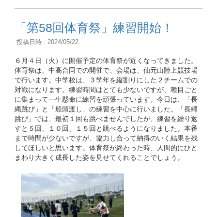
「第58回体育祭」練習開始！
投稿日時 : 2024/05/22
６月４日（火）に開催予定の体育祭が近くなってきました。
体育祭は、中高合同での開催で、会場は、仙元山陸上競技場
で行います。中学校は、３学年を縦割りにした２チームでの
対戦になります。練習時間はとても少ないですが、種目ごと
に集まって一生懸命に練習を頑張っています。今日は、「長
縄跳び」と「船頭渡し」の練習を中心に行いました。「長縄
跳び」では、最初１回も跳べませんでしたが、練習を繰り返
すと５回、１０回、１５回と跳べるようになりました。本番
まで時間が少ないですが、協力し合って納得のいく結果を残
してほしいと思います。体育祭が終わった時、人間的にひと
まわり大きく成長した姿を見せてくれることでしょう。