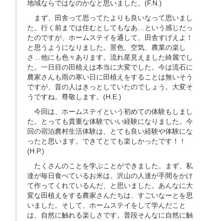
地域ならではなのかなと思いました。(F.N.)
まず、田舎って思ってたよりも良いなって思いまし
た。行く前までは住むとしてもなあ…という感じだっ
たのですが、ホームステイを通して、田舎すげえよ！
と思うようになりました。景色、空気、農業の楽し
さ…他にも色々あります。流れ星見えました綺麗でし
た。一日目の田植えは本当に大変でした。今は流石に
農家さんも雨の寒い日に田植えをすることは無いそう
ですが、昔の人はきっとしていたのでしょう。大変そ
うですね。尊敬します。(H.E.)
今回は、ホームステイという初めての体験もしまし
た。とっても貴重な体験でいい経験になりました。今
回の宿泊農村生活体験は、とても良い経験や体験にな
ったと思います。できてとても楽しかったです！！
(H.P.)
たくさんのことを学ぶことができました。まず、私
達が毎日食べているお米は、沢山の人達が手間をかけ
て作ってくれているんだ、と思いました。あんなに大
変な田植えをする農家さんたちは、すごいなーとを思
いました。そして、ホームステイをして学んだこと
は、自然に触れる楽しさです。普段そんなに自然に触