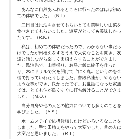
あんなに自然あふれるところに行ったのはほぼ初め
ての体験でした。（N.I.）
二日目は民泊をさせてもらいとても美味しい山菜を
食べさせてもらいました。道草がとっても美味しかっ
たです。（R.K.）
私は、初めての体験だったので、わからない事だら
けでしたが田植えをするうえで大切なことを聞き、友
達と話しながら楽しく田植えをすることができまし
た。民泊先で、山菜採り、お昼ご飯に餃子を作った
り、木にドリルで穴を開けて〝にく丸〟というのを金
槌で打っていれたりしました。普段私達が、やらない
ような事ができ、良かったです。お世話になった家族
では、とても仲が良くすぐに打ち解けることができま
した。（M.O.）
自分自身や他の人との協力についても多くのことを
学びました。（A.S.）
ホームステイで結構緊張したけどいろいろなことを
しました。手で田植えをやって大変でした。昔の人は
大変だと思いました。（R.T.）