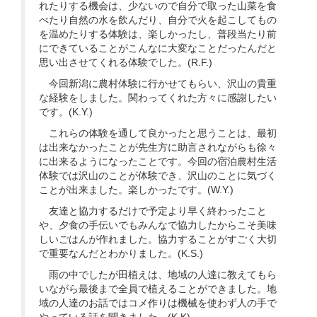
れたりする機会は、少ないので自分で取った山菜を食
べたり自然の水を飲んだり、自分で火を起こしてもの
を温めたりする体験は、楽しかったし、普段当たり前
にできていることがこんなに大変なことだったんだと
思い出させてくれる体験でした。(R.F.)
今回新潟に農村体験に行かせてもらい、沢山の貴重
な経験をしました。関わってくれた方々に感謝したい
です。(K.Y.)
これらの体験を通して良かったと思うことは、最初
は出来なかったことが先生方に助言されながらも徐々
に出来るようになったことです。今回の宿泊農村生活
体験では沢山のことが体験でき、沢山のことに気づく
ことが出来ました。楽しかったです。(W.Y.)
友達と協力するだけで予定より早く終わったこと
や、夕食の手伝いでもみんなで協力したからこそ美味
しいごはんが作れました。協力することがすごく大切
で重要なんだとわかりました。(K.S.)
雨の中でしたが田植えは、地域の人達に教えてもら
いながら最後まで全員で植えることができました。地
域の人達のお話ではコメ作りは機械を使わず人の手で
やっている話を聞きました。(K.K)