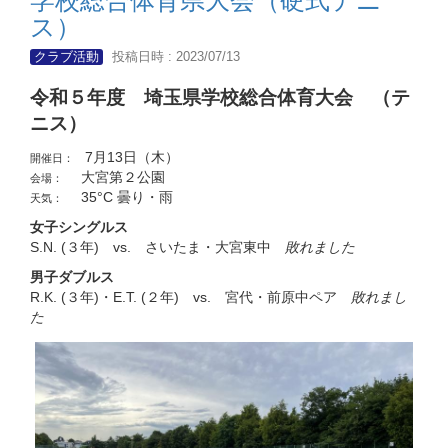
ス）
クラブ活動
投稿日時 : 2023/07/13
令和５年度 埼玉県学校総合体育大会 （テ
ニス）
7月13日（木）
開催日：
大宮第２公園
会場：
35°C 曇り・雨
天気：
女子シングルス
S.N. (３年) vs. さいたま・大宮東中
敗れました
男子ダブルス
R.K. (３年)・E.T. (２年) vs. 宮代・前原中ペア
敗れまし
た