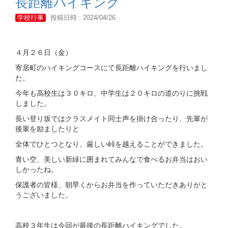
長距離ハイキング
学校行事
投稿日時 : 2024/04/26
４月２６日（金）
寄居町のハイキングコースにて長距離ハイキングを行いまし
た。
今年も高校生は３０キロ、中学生は２０キロの道のりに挑戦
しました。
長い登り坂ではクラスメイト同士声を掛け合ったり、先輩が
後輩を励ましたりと
全体でひとつとなり、厳しい峠を越えることができました。
青い空、美しい新緑に囲まれてみんなで食べるお弁当はおい
しかったね。
保護者の皆様、朝早くからお弁当を作っていただきありがと
うございました。
高校３年生は今回が最後の長距離ハイキングでした。