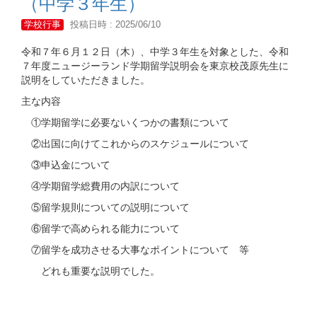
（中学３年生）
学校行事
投稿日時 : 2025/06/10
令和７年６月１２日（木）、中学３年生を対象とした、令和
７年度ニュージーランド学期留学説明会を東京校茂原先生に
説明をしていただきました。
主な内容
①学期留学に必要ないくつかの書類について
②出国に向けてこれからのスケジュールについて
③申込金について
④学期留学総費用の内訳について
⑤留学規則についての説明について
⑥留学で高められる能力について
⑦留学を成功させる大事なポイントについて 等
どれも重要な説明でした。