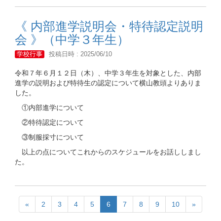
《 内部進学説明会・特待認定説明
会 》（中学３年生）
学校行事
投稿日時 : 2025/06/10
令和７年６月１２日（木）、中学３年生を対象とした、内部
進学の説明および特待生の認定について横山教頭よりありま
した。
①内部進学について
②特待認定について
③制服採寸について
以上の点についてこれからのスケジュールをお話ししまし
た。
«
2
3
4
5
6
7
8
9
10
»