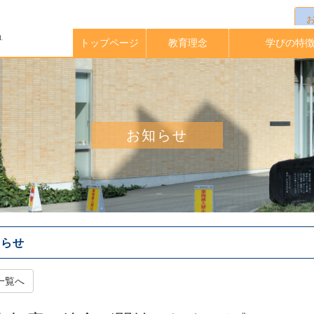
トップページ
教育理念
学びの特
校長メッセージ
イングリッシュ
アクティブラー
実践的英語力
海外大学指定
中高一貫教
放課後クラ
教育課程
学期留学
理科教育
進路指導
お知らせ
知らせ
一覧へ