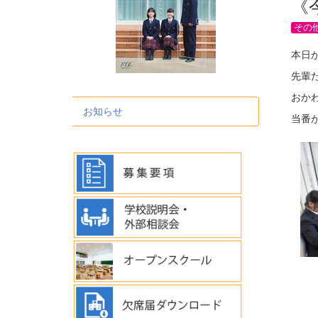
《
その
本日
先輩
おか
お知らせ
当番