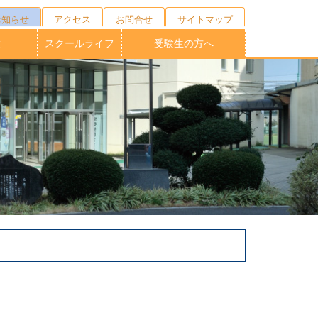
お知らせ
アクセス
お問合せ
サイトマップ
徴
スクールライフ
受験生の方へ
キャンプ
ニング
の育成
校制度
育
ブ
１日の流れ
年間行事
施設紹介
制服紹介
部活動
桐蔭祭
学校説明会・外部相談会
オープンスクール
受験生向けNEWS
募集要項