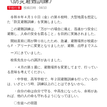
《防災避難訓練》
学校行事
投稿日時 : 04/10
令和８年４月１０日（金）の第６校時、大型地震を想定し
た「防災避難訓練」を実施しました。
この避難訓練は、「万が一の場合に備え、迅速かつ安全に
避難し、人命の安全を図ること」を目的に実施されました。
開始直前に雨が降り出したため、急遽、避難場所が校庭か
らＦ・アリーナに変更となりましたが、避難、点呼までスム
ーズにきていました。
校長先生からの講評がありました。
・４月の第１週に、避難場所を変更してまで、行ってい
る意味を考えてください。
・中学校、高等学校で、年２回避難訓練を行っているの
は、いざという時、訓練以上のことはできないから。
・自分の命は自分で守る、中高生になったら、余裕があ
れば、他の人の命も守れるようになってほしい。
〇生徒への宿題